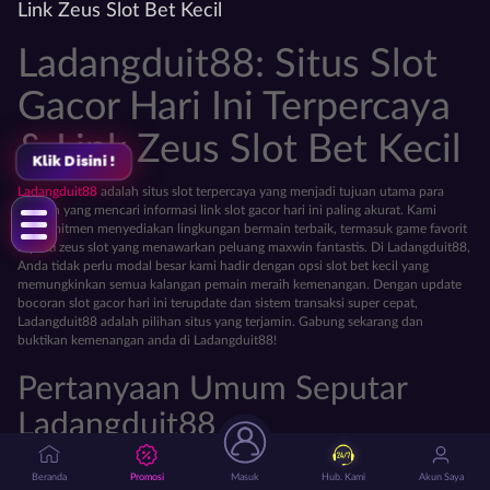
Link Zeus Slot Bet Kecil
Ladangduit88: Situs Slot
Gacor Hari Ini Terpercaya
& Link Zeus Slot Bet Kecil
Klik Disini !
Ladangduit88
adalah situs slot terpercaya yang menjadi tujuan utama para
pemain yang mencari informasi link slot gacor hari ini paling akurat. Kami
berkomitmen menyediakan lingkungan bermain terbaik, termasuk game favorit
seperti zeus slot yang menawarkan peluang maxwin fantastis. Di Ladangduit88,
Anda tidak perlu modal besar kami hadir dengan opsi slot bet kecil yang
memungkinkan semua kalangan pemain meraih kemenangan. Dengan update
bocoran slot gacor hari ini terupdate dan sistem transaksi super cepat,
Ladangduit88 adalah pilihan situs yang terjamin. Gabung sekarang dan
buktikan kemenangan anda di Ladangduit88!
Pertanyaan Umum Seputar
Ladangduit88
1. Apakah Ladangduit88 adalah situs slot terpercaya?
Beranda
Promosi
Masuk
Hub. Kami
Akun Saya
Ya, Ladangduit88 adalah situs slot terpercaya dan resmi. Kami menjamin semua