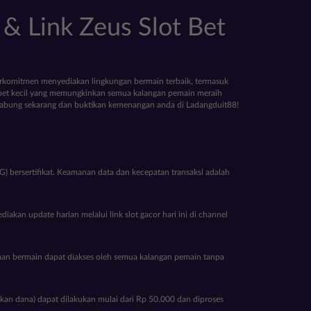
 & Link Zeus Slot Bet
i berkomitmen menyediakan lingkungan bermain terbaik, termasuk
ot bet kecil yang memungkinkan semua kalangan pemain meraih
. Gabung sekarang dan buktikan kemenangan anda di Ladangduit88!
) bersertifikat. Keamanan data dan kecepatan transaksi adalah
akan update harian melalui link slot gacor hari ini di channel
man bermain dapat diakses oleh semua kalangan pemain tanpa
ikan dana) dapat dilakukan mulai dari Rp 50.000 dan diproses