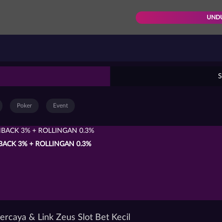
UND
S
Poker
Event
BACK 3% + ROLLINGAN 0.3%
percaya & Link Zeus Slot Bet Kecil