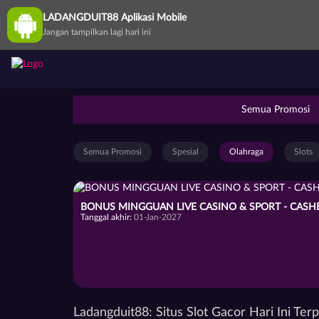
LADANGDUIT88 Aplikasi Mobile
Jangan tampilkan lagi hari ini
Semua Promosi
Semua Promosi
Spesial
Olahraga
Slots
BONUS MINGGUAN LIVE CASINO & SPORT - CASH
Tanggal akhir:
01-Jan-2027
Ladangduit88: Situs Slot Gacor Hari Ini Ter