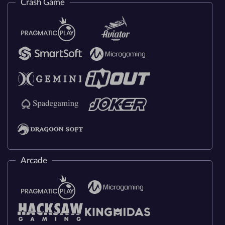
Crash Game
Arcade