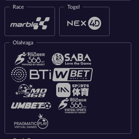
Race
Togel
Olahraga