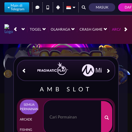
Main di
MASUK
DAF
Telegram
NO
RACE
TOGEL
OLAHRAGA
CRASH GAME
ARCADE
AMB SLOT
SEMUA
PERMAINAN
ARCADE
FISHING