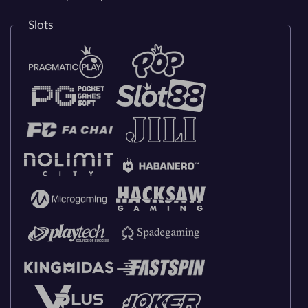
Slots