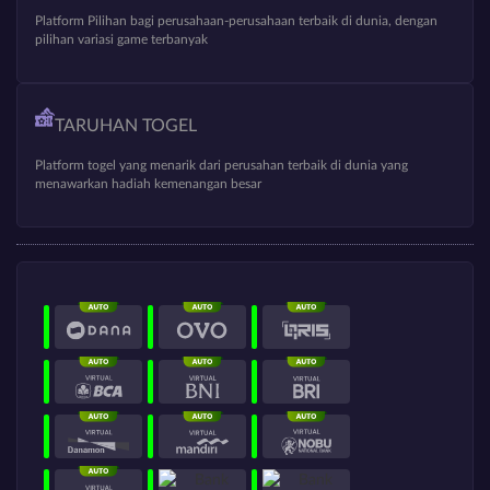
Platform Pilihan bagi perusahaan-perusahaan terbaik di dunia, dengan
pilihan variasi game terbanyak
TARUHAN TOGEL
Platform togel yang menarik dari perusahan terbaik di dunia yang
menawarkan hadiah kemenangan besar