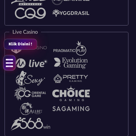
Live Casino
Klik Disini !