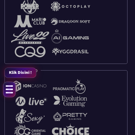
Live Casino
Klik Disini !