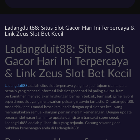
Ladangduit88: Situs Slot Gacor Hari Ini Terpercaya &
Link Zeus Slot Bet Kecil
Ladangduit88: Situs Slot
Gacor Hari Ini Terpercaya
& Link Zeus Slot Bet Kecil
Ladangduit88
adalah situs slot terpercaya yang menjadi tujuan utama para
pemain yang mencari informasi link slot gacor hari ini paling akurat. Kami
berkomitmen menyediakan lingkungan bermain terbaik, termasuk game favorit
seperti zeus slot yang menawarkan peluang maxwin fantastis. Di Ladangduit88,
Anda tidak perlu modal besar kami hadir dengan opsi slot bet kecil yang
memungkinkan semua kalangan pemain meraih kemenangan. Dengan update
bocoran slot gacor hari ini terupdate dan sistem transaksi super cepat,
Ladangduit88 adalah pilihan situs yang terjamin. Gabung sekarang dan
buktikan kemenangan anda di Ladangduit88!