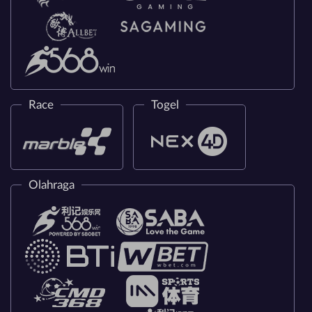
Race
Togel
Olahraga