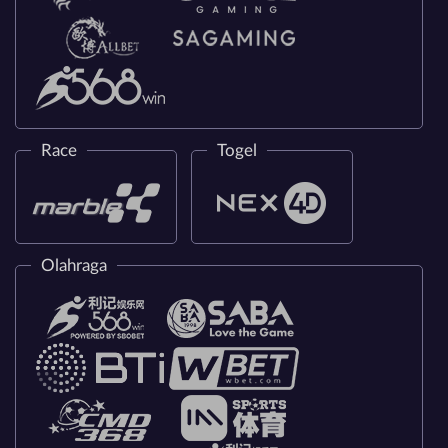
Race
Togel
Olahraga