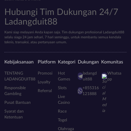
Hubungi Tim Dukungan 24/7
Ladangduit88
Kami siap melayani Anda kapan saja. Tim dukungan profesional Ladangduit88
selalu siaga 24 jam sehari, 7 hari seminggu, untuk membantu semua kendala
teknis, transaksi, atau pertanyaan umum.
Kebijaksanaan
Platform
Kategori
Dukungan
Komunitas
TENTANG
Promosi
Hot
ladangd
Whatsa
LADANGDUIT88
Games
uit88
pp
Loyalty
Responsible
Slots
+855316
Referral
Gambling
121888
Live
Pusat Bantuan
Casino
Syarat dan
Race
Ketentuan
Togel
Olahraga