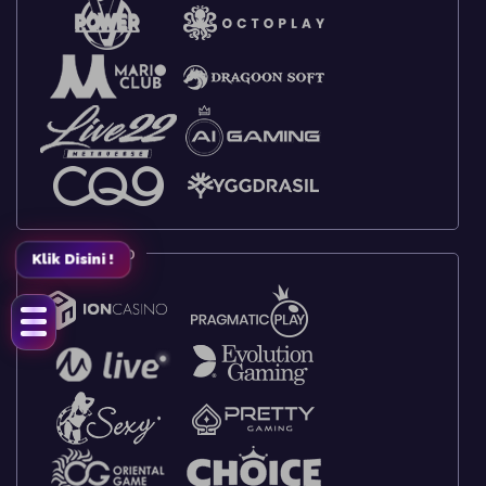
Live Casino
Klik Disini !