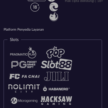
Hak cipta dilindungi | 18+
Platform Penyedia Layanan
Slots