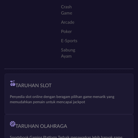
Crash
Game
Arcade
Poker
E-Sports
Sabung
Ayam
TARUHAN SLOT
Penyedia slot online dengan beragam pilihan game menarik yang
memudahkan pemain untuk mencapai jackpot
TARUHAN OLAHRAGA
Sportsbook Gaming Platform Terbaik menawarkan lebih banyak game,