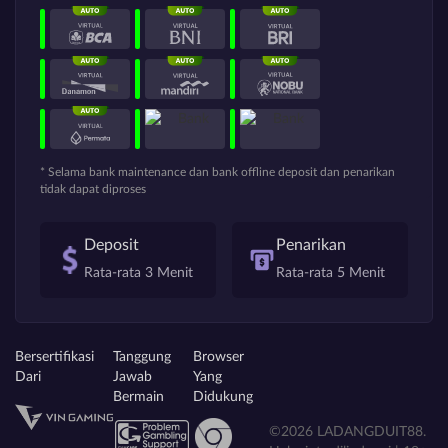
* Selama bank maintenance dan bank offline deposit dan penarikan
tidak dapat diproses
Deposit
Penarikan
Rata-rata 3 Menit
Rata-rata 5 Menit
Bersertifikasi
Tanggung
Browser
Dari
Jawab
Yang
Bermain
Didukung
©2026 LADANGDUIT88.