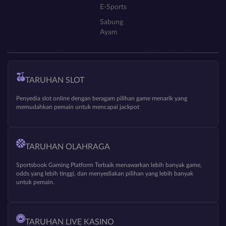
E-Sports
Sabung
Ayam
TARUHAN SLOT
Penyedia slot online dengan beragam pilihan game menarik yang
memudahkan pemain untuk mencapai jackpot
TARUHAN OLAHRAGA
Sportsbook Gaming Platform Terbaik menawarkan lebih banyak game,
odds yang lebih tinggi, dan menyediakan pilihan yang lebih banyak
untuk pemain.
TARUHAN LIVE KASINO