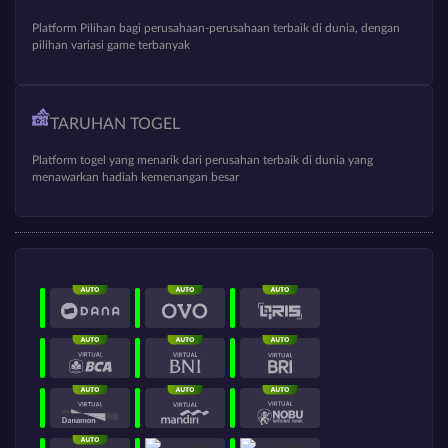
Platform Pilihan bagi perusahaan-perusahaan terbaik di dunia, dengan
pilihan variasi game terbanyak
TARUHAN TOGEL
Platform togel yang menarik dari perusahan terbaik di dunia yang
menawarkan hadiah kemenangan besar