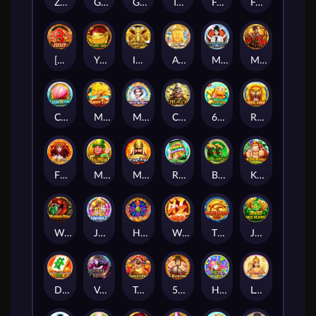
Zuma Wild
Gu Gu Gu 2 M
GuGuGu
Treasure of Seti
Football Boots
Fruity Carnival
[888]
Yuan Bao
Invincible Elephant
Apsaras
Monkey Office Legend
Muay Thai
Cricket Fever
Money Tree
Mirror Mirror
Chicago II
6 Toros
Running Animals
Fire Queen
Mr. Miser
Myeong-ryang
Rave Jump 2 M
Boots Of Luck
King Kong Shake
Wan Bao Dino
Jump High 2
Hot Spin
Won Won Won
The Dragon Brings Wealth
Jin Bi Hui Huang
Da Fa Cai
Vampire Kiss
Treasure Pirate
5 Boxing
Hot Pinatas
Loy Krathong