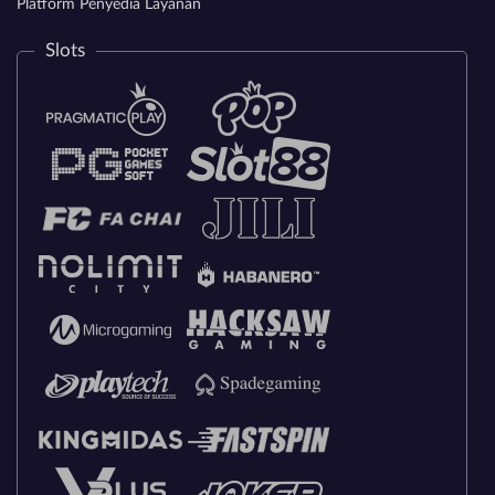
Platform Penyedia Layanan
Slots