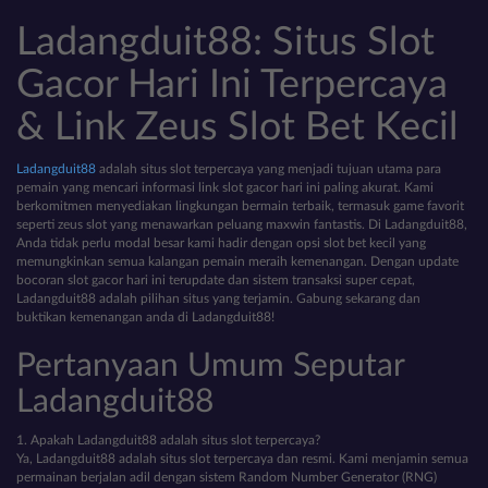
Ladangduit88: Situs Slot
Gacor Hari Ini Terpercaya
& Link Zeus Slot Bet Kecil
Ladangduit88
adalah situs slot terpercaya yang menjadi tujuan utama para
pemain yang mencari informasi link slot gacor hari ini paling akurat. Kami
berkomitmen menyediakan lingkungan bermain terbaik, termasuk game favorit
seperti zeus slot yang menawarkan peluang maxwin fantastis. Di Ladangduit88,
Anda tidak perlu modal besar kami hadir dengan opsi slot bet kecil yang
memungkinkan semua kalangan pemain meraih kemenangan. Dengan update
bocoran slot gacor hari ini terupdate dan sistem transaksi super cepat,
Ladangduit88 adalah pilihan situs yang terjamin. Gabung sekarang dan
buktikan kemenangan anda di Ladangduit88!
Pertanyaan Umum Seputar
Ladangduit88
1. Apakah Ladangduit88 adalah situs slot terpercaya?
Ya, Ladangduit88 adalah situs slot terpercaya dan resmi. Kami menjamin semua
permainan berjalan adil dengan sistem Random Number Generator (RNG)