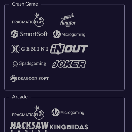
Crash Game
Arcade