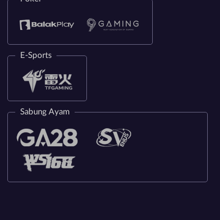
E-Sports
Sabung Ayam