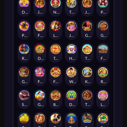
Disco Night
Jump Higher
Ne Zha Advent
Thor
Jump High
Pub Tycoon
Pig Of Luck
Flying Cai Shen
Lucky Boxes
Jump Higher Mobile
Good Fortune
God Of Chess
Rave High
Double Happiness
Treasure House
Hot DJ
The Chicken House
Fire Chibi
God of War M
Football Baby
Fa Cai Shen
Watah Master 2
King of Atlantis
Rave Jump 2
Skr Skr
Gu Gu Gu 3
888 Cai Shen
Double Fly
The Beast War
Lord Ganesha