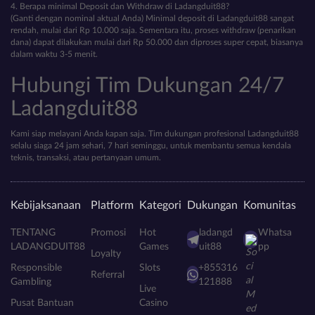
4. Berapa minimal Deposit dan Withdraw di Ladangduit88?
(Ganti dengan nominal aktual Anda) Minimal deposit di Ladangduit88 sangat
rendah, mulai dari Rp 10.000 saja. Sementara itu, proses withdraw (penarikan
dana) dapat dilakukan mulai dari Rp 50.000 dan diproses super cepat, biasanya
dalam waktu 3-5 menit.
Hubungi Tim Dukungan 24/7
Ladangduit88
Kami siap melayani Anda kapan saja. Tim dukungan profesional Ladangduit88
selalu siaga 24 jam sehari, 7 hari seminggu, untuk membantu semua kendala
teknis, transaksi, atau pertanyaan umum.
Kebijaksanaan
Platform
Kategori
Dukungan
Komunitas
TENTANG
Promosi
Hot
ladangd
Whatsa
LADANGDUIT88
Games
uit88
pp
Loyalty
Responsible
Slots
+855316
Referral
Gambling
121888
Live
Pusat Bantuan
Casino