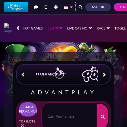
Main di
MASUK
DAF
Telegram
IDR
12,700,449,
HOT GAMES
SLOTS
LIVE CASINO
RACE
TOGEL
ADVANTPLAY
SEMUA
PERMAINAN
TOP
SLOTS
20