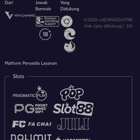
Dari
Jawab
Yang
Bermain
Didukung
©2026 LADANGDUIT88.
Hak cipta dilindungi | 18+
Platform Penyedia Layanan
Slots