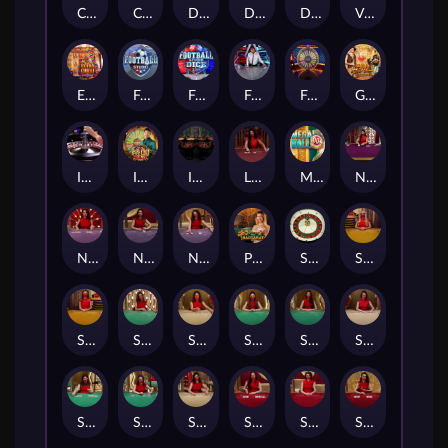
Craps
Crazy Coin Flip
Dead or Alive: Saloon
Deal or No Deal
Dragon_Tiger
VIP Always 6 Blackjack 1
Extra Chilli Epic Spin
Football Studio
Football Studio Dice
Football_Studio
Fortune_Wheel
Gonzo's Treasure Map
Immersive_Roulette
Imperial Quest
Instant_Roulette
Lightning_Baccarat
Mega Ball
No_Comm_Baccarat
No_Comm_Speed_Baccarat_A
No_Comm_Speed_Baccarat_B
No_Comm_Speed_Baccarat_C
Prosperity Tree Baccarat
Speed_Auto_Roulette
Speed_Baccarat_A
Speed_Baccarat_B
Speed_Baccarat_C
Speed_Baccarat_D
Speed_Baccarat_E
Speed_Baccarat_F
Speed_Baccarat_G
Speed_Baccarat_H
Speed_Baccarat_I
Speed_Baccarat_J
Speed_Baccarat_k
Speed_Baccarat_L
Speed_Baccarat_N