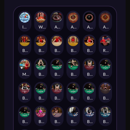
Ice Fishing
WAR
American_Roulette
Auto_Roulette
Auto_Roulette_La_Partage
Auto_Roulette_VIP
Baccarat_A
Baccarat_B
Baccarat_C
Baccarat_Control_Squeeze
Baccarat_Squeeze
Red Baron RNG
MONOPOLY Roll'em
Blackjack_B
Blackjack_C
Blackjack_D
Blackjack_Diamond_VIP
Blackjack_E
Blackjack_Fortune_VIP
Blackjack_G
Blackjack_Grand_VIP
Blackjack_H
Blackjack_I
Blackjack_Infinite
Blackjack_J
Blackjack_Party
Blackjack_Platinum_VIP
Blackjack_Silver_1
Blackjack_Silver_2
Blackjack_Silver_3