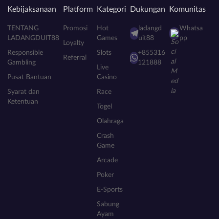
Kebijaksanaan
Platform
Kategori
Dukungan
Komunitas
TENTANG
Promosi
Hot
ladangd
Whatsa
LADANGDUIT88
Games
uit88
pp
Loyalty
Responsible
Slots
+855316
Referral
Gambling
121888
Live
Pusat Bantuan
Casino
Syarat dan
Race
Ketentuan
Togel
Olahraga
Crash
Game
Arcade
Poker
E-Sports
Sabung
Ayam