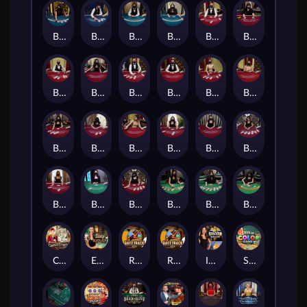
Blackjack_Silver_4
Blackjack_Silver_5
Blackjack_Silver_6
Blackjack_Silver_7
Blackjack_VIP_A
Blackjack_VIP_Alpha
Blackjack_VIP_B
Blackjack_VIP_Beta
Blackjack_VIP_C
Blackjack_VIP_D
Blackjack_VIP_E
Blackjack_VIP_G
Blackjack_VIP_Gamma
Blackjack_VIP_H
Blackjack_VIP_I
Blackjack_VIP_L
Blackjack_VIP_M
Blackjack_VIP_N
Blackjack_VIP_Q
Blackjack_VIP_x
Blackjack_VIP_Z
Blackjack_White_A
Blackjack_White_B
Blackjack_White_C
Cash or Crash
Easy Blackjack
Race Track
Race Track First Person
Infinite Bet Stacker Blackjack
Super Color Game