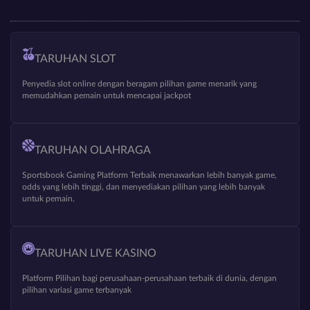
TARUHAN SLOT
Penyedia slot online dengan beragam pilihan game menarik yang
memudahkan pemain untuk mencapai jackpot
TARUHAN OLAHRAGA
Sportsbook Gaming Platform Terbaik menawarkan lebih banyak game,
odds yang lebih tinggi, dan menyediakan pilihan yang lebih banyak
untuk pemain.
TARUHAN LIVE KASINO
Platform Pilihan bagi perusahaan-perusahaan terbaik di dunia, dengan
pilihan variasi game terbanyak