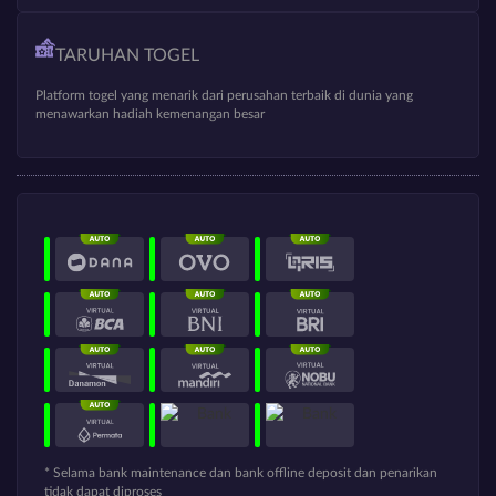
TARUHAN TOGEL
Platform togel yang menarik dari perusahan terbaik di dunia yang
menawarkan hadiah kemenangan besar
* Selama bank maintenance dan bank offline deposit dan penarikan
tidak dapat diproses