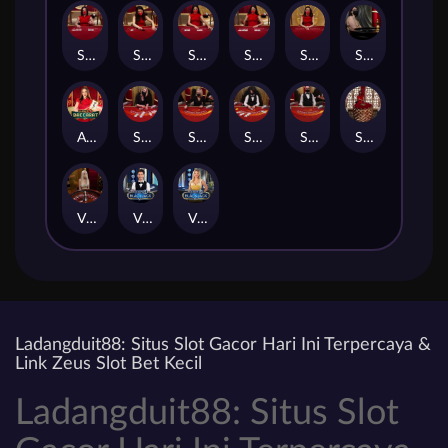
Speed_Baccarat_O
Speed_Baccarat_P
Speed_Baccarat_Q
Speed_Baccarat_R
Speed_Baccarat_S
Speed_Roulette
Always 9 Baccarat
Speed_VIP_Blackjack_A
Speed_VIP_Blackjack_B
Speed_VIP_Blackjack_C
Speed_VIP_Blackjack_D
Super_Sic_Bo
VIP_Roulette
VIP Always 6 Blackjack 2
VIP Always 6 Blackjack 3
Ladangduit88: Situs Slot Gacor Hari Ini Terpercaya &
Link Zeus Slot Bet Kecil
Ladangduit88: Situs Slot