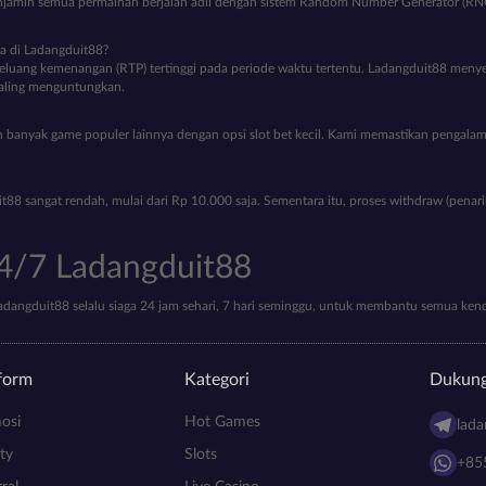
menjamin semua permainan berjalan adil dengan sistem Random Number Generator (RNG)
ya di Ladangduit88?
peluang kemenangan (RTP) tertinggi pada periode waktu tertentu. Ladangduit88 menyedi
aling menguntungkan.
 banyak game populer lainnya dengan opsi slot bet kecil. Kami memastikan pengala
t88 sangat rendah, mulai dari Rp 10.000 saja. Sementara itu, proses withdraw (penar
4/7 Ladangduit88
dangduit88 selalu siaga 24 jam sehari, 7 hari seminggu, untuk membantu semua kenda
form
Kategori
Dukun
osi
Hot Games
lada
ty
Slots
+85