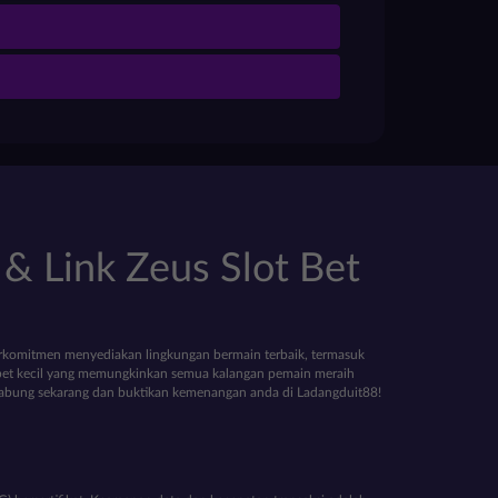
 & Link Zeus Slot Bet
 berkomitmen menyediakan lingkungan bermain terbaik, termasuk
ot bet kecil yang memungkinkan semua kalangan pemain meraih
. Gabung sekarang dan buktikan kemenangan anda di Ladangduit88!