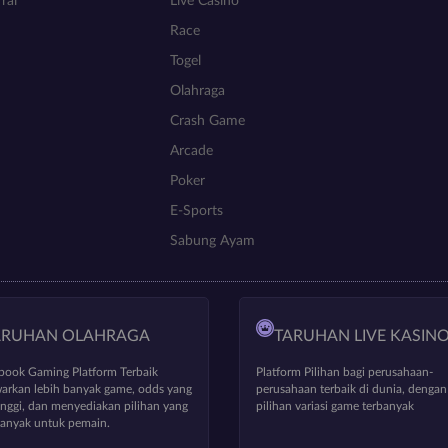
ral
Live Casino
Race
Togel
Olahraga
Crash Game
Arcade
Poker
E-Sports
Sabung Ayam
ARUHAN OLAHRAGA
TARUHAN LIVE KASIN
book Gaming Platform Terbaik
Platform Pilihan bagi perusahaan-
rkan lebih banyak game, odds yang
perusahaan terbaik di dunia, dengan
tinggi, dan menyediakan pilihan yang
pilihan variasi game terbanyak
banyak untuk pemain.