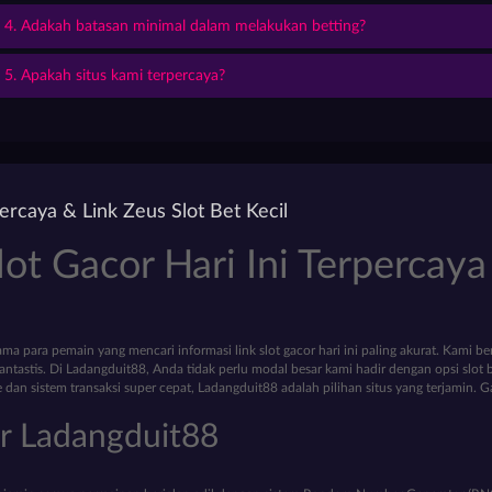
4. Adakah batasan minimal dalam melakukan betting?
5. Apakah situs kami terpercaya?
percaya & Link Zeus Slot Bet Kecil
lot Gacor Hari Ini Terpercaya
tama para pemain yang mencari informasi link slot gacor hari ini paling akurat. Kami
antastis. Di Ladangduit88, Anda tidak perlu modal besar kami hadir dengan opsi sl
 dan sistem transaksi super cepat, Ladangduit88 adalah pilihan situs yang terjamin
r Ladangduit88