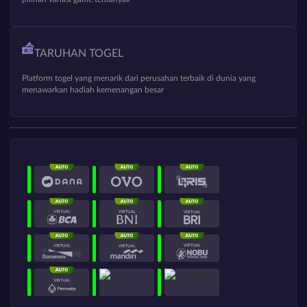
TARUHAN TOGEL
Platform togel yang menarik dari perusahan terbaik di dunia yang
menawarkan hadiah kemenangan besar