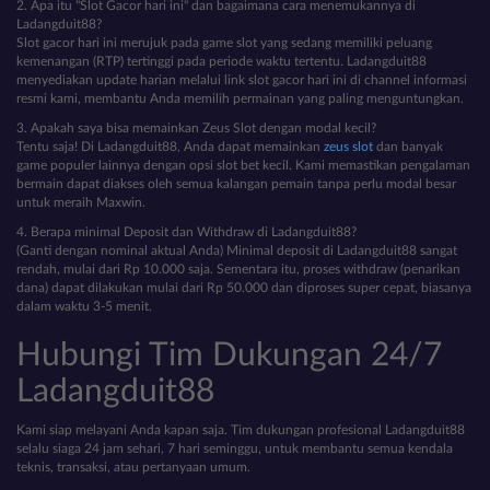
2. Apa itu "Slot Gacor hari ini" dan bagaimana cara menemukannya di
Ladangduit88?
Slot gacor hari ini merujuk pada game slot yang sedang memiliki peluang
kemenangan (RTP) tertinggi pada periode waktu tertentu. Ladangduit88
menyediakan update harian melalui link slot gacor hari ini di channel informasi
resmi kami, membantu Anda memilih permainan yang paling menguntungkan.
3. Apakah saya bisa memainkan Zeus Slot dengan modal kecil?
Tentu saja! Di Ladangduit88, Anda dapat memainkan
zeus slot
dan banyak
game populer lainnya dengan opsi slot bet kecil. Kami memastikan pengalaman
bermain dapat diakses oleh semua kalangan pemain tanpa perlu modal besar
untuk meraih Maxwin.
4. Berapa minimal Deposit dan Withdraw di Ladangduit88?
(Ganti dengan nominal aktual Anda) Minimal deposit di Ladangduit88 sangat
rendah, mulai dari Rp 10.000 saja. Sementara itu, proses withdraw (penarikan
dana) dapat dilakukan mulai dari Rp 50.000 dan diproses super cepat, biasanya
dalam waktu 3-5 menit.
Hubungi Tim Dukungan 24/7
Ladangduit88
Kami siap melayani Anda kapan saja. Tim dukungan profesional Ladangduit88
selalu siaga 24 jam sehari, 7 hari seminggu, untuk membantu semua kendala
teknis, transaksi, atau pertanyaan umum.