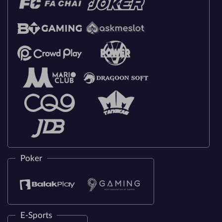
Poker
E-Sports