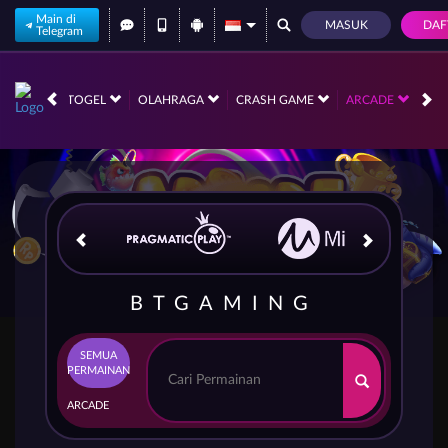
Main di
MASUK
DAF
Telegram
RACE
TOGEL
OLAHRAGA
CRASH GAME
ARCADE
PO
BTGAMING
SEMUA
PERMAINAN
ARCADE