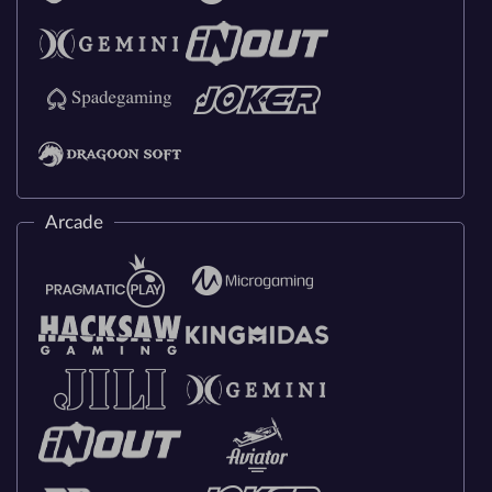
Arcade