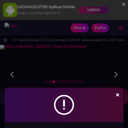
×
LADANGDUIT88 Aplikasi Mobile
UNDUH
Jangan tampilkan lagi hari ini
Masuk
Daftar
Q9 pada 07-Agt-2026 dari 07.33.23 sampai 15.00.00. Selama waktu ini, CQ9 permai
×
👑 AKSES SERVER VVIP GACOR
JACKPOT
PLAY