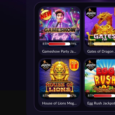
RTP
79%
RTP
Gameshow Party Jackpot Play
RTP
87%
RTP
House of Lions Megaways Jackpot Play