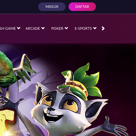
MASUK
DAFTAR
SH GAME
ARCADE
POKER
E-SPORTS
SABUNG AYAM