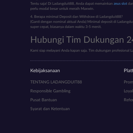
Tentu saja! Di Ladangduit88, Anda dapat memainkan
zeus slot
dan
perlu modal besar untuk meraih Maxwin.
4. Berapa minimal Deposit dan Withdraw di Ladangduit88?
(Ganti dengan nominal aktual Anda) Minimal deposit di Ladangdui
super cepat, biasanya dalam waktu 3-5 menit.
Hubungi Tim Dukungan 2
Kami siap melayani Anda kapan saja. Tim dukungan profesional La
Kebijaksanaan
Plat
TENTANG LADANGDUIT88
Prom
Responsible Gambling
Loyal
Pusat Bantuan
Refer
Syarat dan Ketentuan