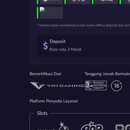
* Selama bank maintenance dan bank offline deposit dan pen
Deposit
Rata-rata 3 Menit
Bersertifikasi Dari
Tanggung Jawab Bermain
Platform Penyedia Layanan
Slots