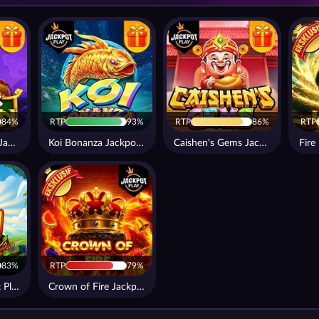
84%
RTP
93%
RTP
86%
RTP
Gates of Dragon Jackpot Play
Koi Bonanza Jackpot Play
Caishen's Gems Jackpot Play
83%
RTP
79%
Egg Rush Jackpot Play
Crown of Fire Jackpot Play