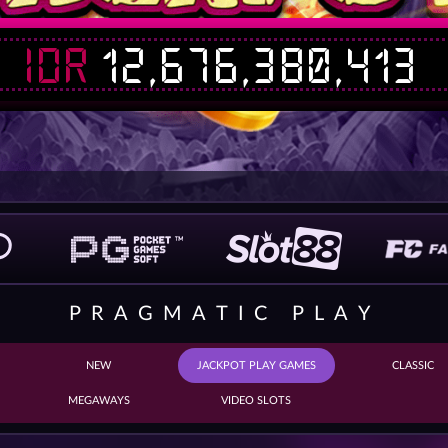
IDR
12,676,380,413
PRAGMATIC PLAY
NEW
JACKPOT PLAY GAMES
CLASSIC
MEGAWAYS
VIDEO SLOTS