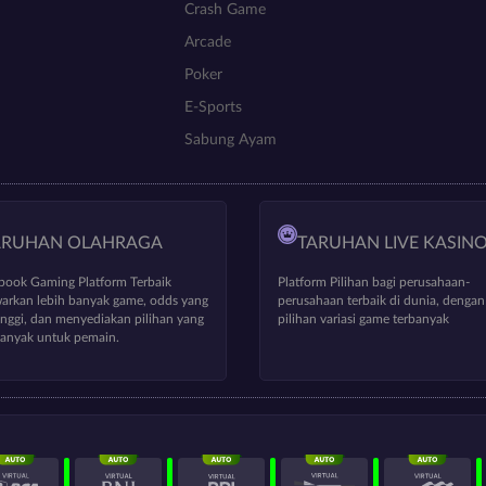
Crash Game
Arcade
Poker
E-Sports
Sabung Ayam
ARUHAN OLAHRAGA
TARUHAN LIVE KASIN
book Gaming Platform Terbaik
Platform Pilihan bagi perusahaan-
rkan lebih banyak game, odds yang
perusahaan terbaik di dunia, dengan
tinggi, dan menyediakan pilihan yang
pilihan variasi game terbanyak
banyak untuk pemain.